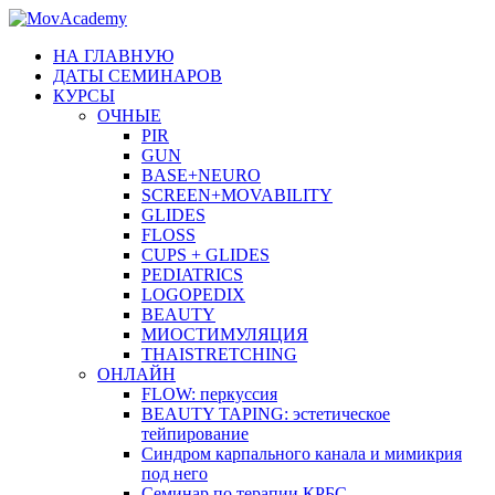
НА ГЛАВНУЮ
ДАТЫ СЕМИНАРОВ
КУРСЫ
ОЧНЫЕ
PIR
GUN
BASE+NEURO
SCREEN+MOVABILITY
GLIDES
FLOSS
CUPS + GLIDES
PEDIATRICS
LOGOPEDIX
BEAUTY
МИОСТИМУЛЯЦИЯ
THAISTRETCHING
ОНЛАЙН
FLOW: перкуссия
BEAUTY TAPING: эстетическое
тейпирование
Синдром карпального канала и мимикрия
под него
Семинар по терапии КРБС